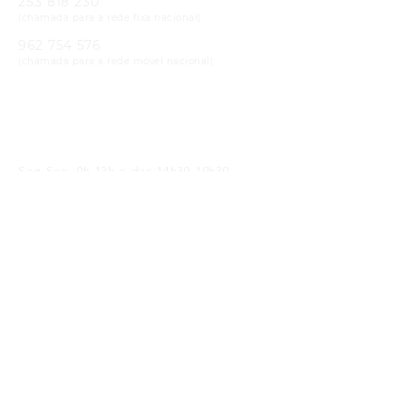
253 818 230
(chamada para a rede fixa nacional)
962 754 576
(chamada para a rede móvel nacional)
Email
geral@cristaloptica.pt
Horário
Seg-Sex: 9h-13h e das 14h30-19h30
Sáb: 9h-13h e das 14h30-18h30
Receba as Novidades
SUBMETER
Li e concordo com a
política de privacidade
Siga-nos