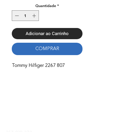
Quantidade
*
Adicionar ao Carrinho
COMPRAR
Tommy Hilfiger 2267 807
Onde Estamos
Avenida Nossa Senhora Fátima 65,
4750-154
Barcelos
Telefones