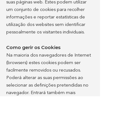
suas páginas web. Estes podem utilizar
um conjunto de cookies para recolher
informações e reportar estatísticas de
utilização dos websites sem identificar
pessoalmente os visitantes individuais.
Como gerir os Cookies
Na maioria dos navegadores de Internet
(browsers) estes cookies podem ser
facilmente removidos ou recusados.
Poderá alterar as suas permissões ao
selecionar as definições pretendidas no
navegador. Entrará também mais
detalhes sobre estes procedimentos na
seção de ajuda do respetivo navegador.
​​Alterações
​Podemos atualizar esta Política de
Cookies pontualmente, para que reflita,