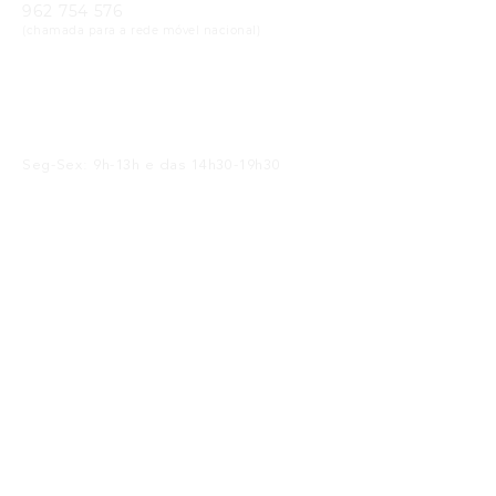
962 754 576
(chamada para a rede móvel nacional)
Email
geral@cristaloptica.pt
Horário
Seg-Sex: 9h-13h e das 14h30-19h30
Sáb: 9h-13h e das 14h30-18h30
Receba as Novidades
SUBMETER
Li e concordo com a
política de privacidade
Siga-nos