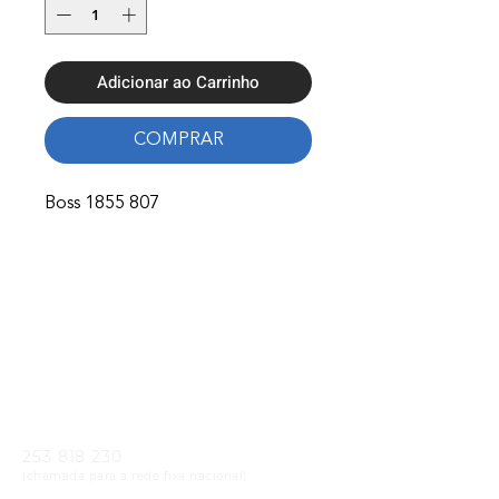
Adicionar ao Carrinho
COMPRAR
Boss 1855 807
Onde Estamos
Avenida Nossa Senhora Fátima 65,
4750-154
Barcelos
Telefones
253 818 230
(chamada para a rede fixa nacional)