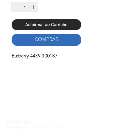
Adicionar ao Carrinho
COMPRAR
Burberry 4439 300187
Onde Estamos
Avenida Nossa Senhora Fátima 65,
4750-154
Barcelos
Telefones
253 818 230
(chamada para a rede fixa nacional)