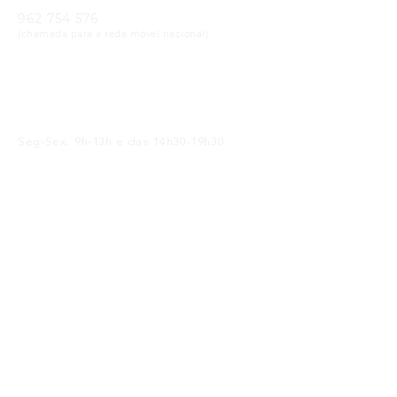
962 754 576
(chamada para a rede móvel nacional)
Email
geral@cristaloptica.pt
Horário
Seg-Sex: 9h-13h e das 14h30-19h30
Sáb: 9h-13h e das 14h30-18h30
Receba as Novidades
SUBMETER
Li e concordo com a
política de privacidade
Siga-nos