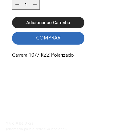
Adicionar ao Carrinho
COMPRAR
Carrera 1077 RZZ Polarizado
Onde Estamos
Avenida Nossa Senhora Fátima 65,
4750-154
Barcelos
Telefones
253 818 230
(chamada para a rede fixa nacional)