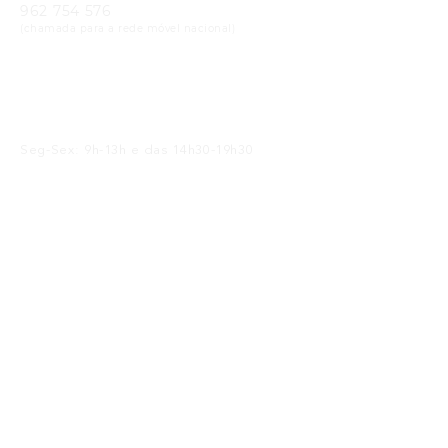
962 754 576
(chamada para a rede móvel nacional)
Email
geral@cristaloptica.pt
Horário
Seg-Sex: 9h-13h e das 14h30-19h30
Sáb: 9h-13h e das 14h30-18h30
Receba as Novidades
SUBMETER
Li e concordo com a
política de privacidade
Siga-nos