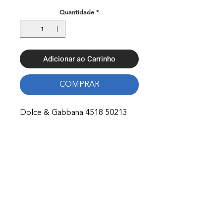
Quantidade
*
Adicionar ao Carrinho
COMPRAR
Dolce & Gabbana 4518 50213
Onde Estamos
Avenida Nossa Senhora Fátima 65,
4750-154
Barcelos
Telefones