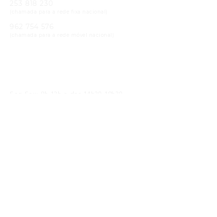
253 818 230
(chamada para a rede fixa nacional)
962 754 576
(chamada para a rede móvel nacional)
Email
geral@cristaloptica.pt
Horário
Seg-Sex: 9h-13h e das 14h30-19h30
Sáb: 9h-13h e das 14h30-18h30
Receba as Novidades
SUBMETER
Li e concordo com a
política de privacidade
Siga-nos