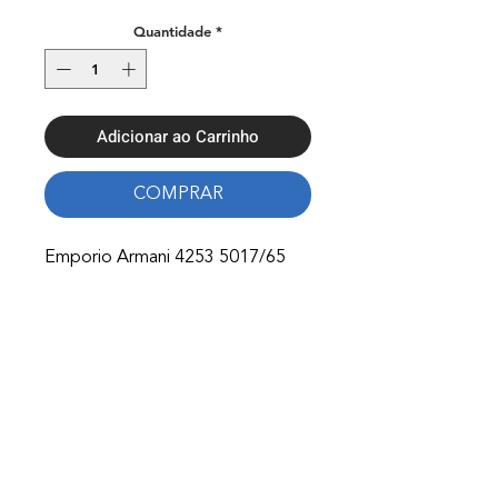
Quantidade
*
Adicionar ao Carrinho
COMPRAR
Emporio Armani 4253 5017/65
Onde Estamos
Avenida Nossa Senhora Fátima 65,
4750-154
Barcelos
Telefones