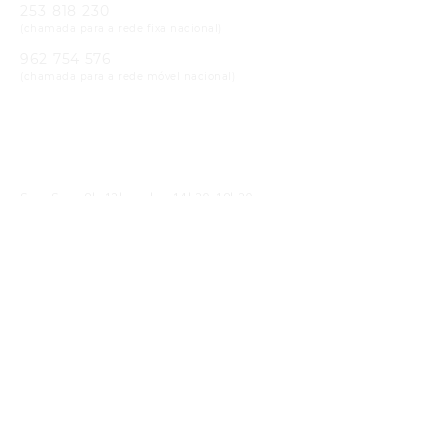
253 818 230
(chamada para a rede fixa nacional)
962 754 576
(chamada para a rede móvel nacional)
Email
geral@cristaloptica.pt
Horário
Seg-Sex: 9h-13h e das 14h30-19h30
Sáb: 9h-13h e das 14h30-18h30
Receba as Novidades
SUBMETER
Li e concordo com a
política de privacidade
Siga-nos