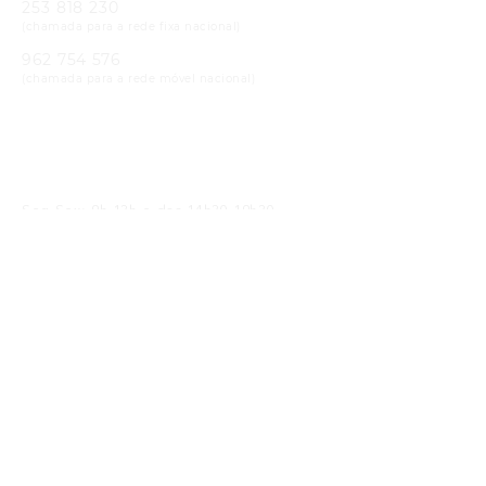
253 818 230
(chamada para a rede fixa nacional)
962 754 576
(chamada para a rede móvel nacional)
Email
geral@cristaloptica.pt
Horário
Seg-Sex: 9h-13h e das 14h30-19h30
Sáb: 9h-13h e das 14h30-18h30
Receba as Novidades
SUBMETER
Li e concordo com a
política de privacidade
Siga-nos