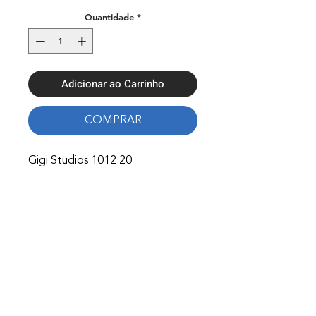
Quantidade
*
Adicionar ao Carrinho
COMPRAR
Gigi Studios 1012 20
Onde Estamos
Avenida Nossa Senhora Fátima 65,
4750-154
Barcelos
Telefones