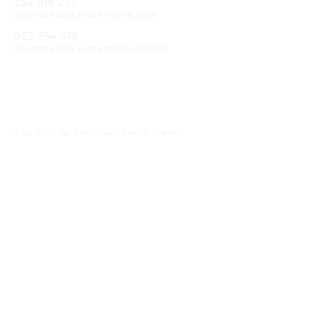
253 818 230
(chamada para a rede fixa nacional)
962 754 576
(chamada para a rede móvel nacional)
Email
geral@cristaloptica.pt
Horário
Seg-Sex: 9h-13h e das 14h30-19h30
Sáb: 9h-13h e das 14h30-18h30
Receba as Novidades
SUBMETER
Li e concordo com a
política de privacidade
Siga-nos