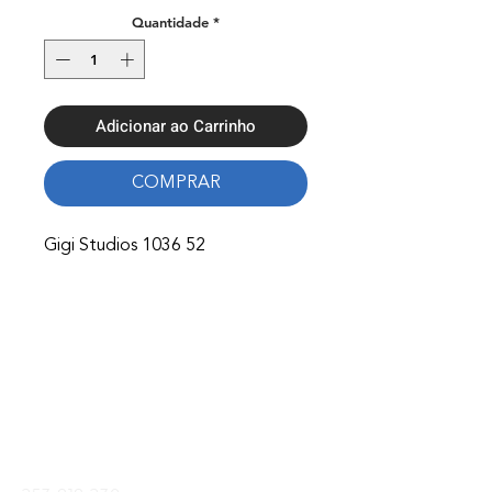
Quantidade
*
Adicionar ao Carrinho
COMPRAR
Gigi Studios 1036 52
Onde Estamos
Avenida Nossa Senhora Fátima 65,
4750-154
Barcelos
Telefones