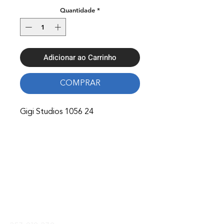
Quantidade
*
Adicionar ao Carrinho
COMPRAR
Gigi Studios 1056 24
Onde Estamos
Avenida Nossa Senhora Fátima 65,
4750-154
Barcelos
Telefones