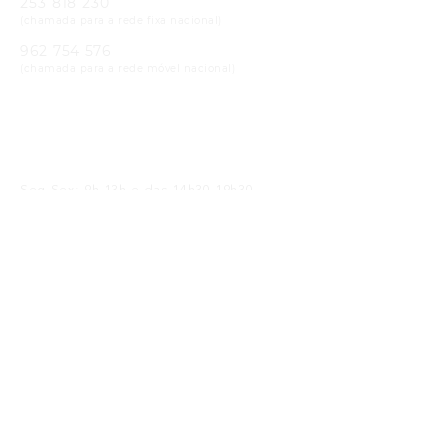
253 818 230
(chamada para a rede fixa nacional)
962 754 576
(chamada para a rede móvel nacional)
Email
geral@cristaloptica.pt
Horário
Seg-Sex: 9h-13h e das 14h30-19h30
Sáb: 9h-13h e das 14h30-18h30
Receba as Novidades
SUBMETER
Li e concordo com a
política de privacidade
Siga-nos