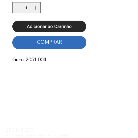
Adicionar ao Carrinho
COMPRAR
Gucci 2051 004
Onde Estamos
Avenida Nossa Senhora Fátima 65,
4750-154
Barcelos
Telefones
253 818 230
(chamada para a rede fixa nacional)