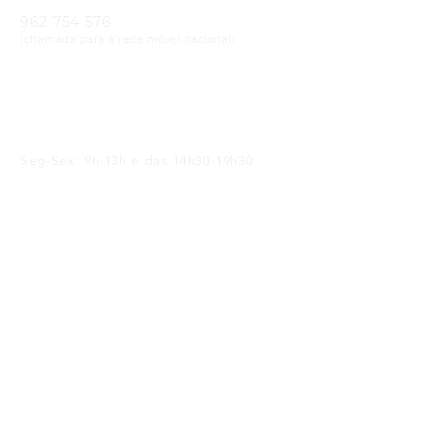
962 754 576
(chamada para a rede móvel nacional)
Email
geral@cristaloptica.pt
Horário
Seg-Sex: 9h-13h e das 14h30-19h30
Sáb: 9h-13h e das 14h30-18h30
Receba as Novidades
SUBMETER
Li e concordo com a
política de privacidade
Siga-nos