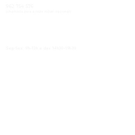
962 754 576
(chamada para a rede móvel nacional)
Email
geral@cristaloptica.pt
Horário
Seg-Sex: 9h-13h e das 14h30-19h30
Sáb: 9h-13h e das 14h30-18h30
Receba as Novidades
SUBMETER
Li e concordo com a
política de privacidade
Siga-nos