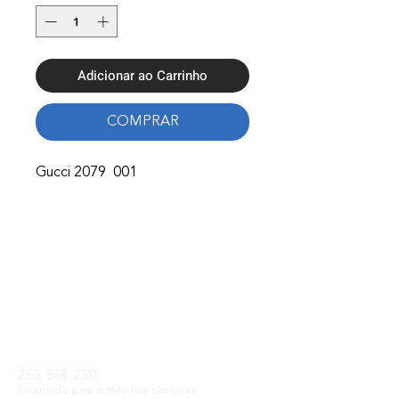
Adicionar ao Carrinho
COMPRAR
Gucci 2079 001
Onde Estamos
Avenida Nossa Senhora Fátima 65,
4750-154
Barcelos
Telefones
253 818 230
(chamada para a rede fixa nacional)