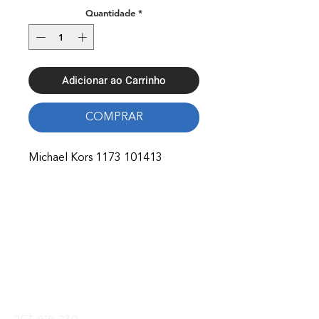
Quantidade
*
Adicionar ao Carrinho
COMPRAR
Michael Kors 1173 101413
Onde Estamos
Avenida Nossa Senhora Fátima 65,
4750-154
Barcelos
Telefones