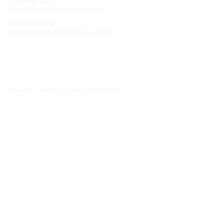
253 818 230
(chamada para a rede fixa nacional)
962 754 576
(chamada para a rede móvel nacional)
Email
geral@cristaloptica.pt
Horário
Seg-Sex: 9h-13h e das 14h30-19h30
Sáb: 9h-13h e das 14h30-18h30
Receba as Novidades
SUBMETER
Li e concordo com a
política de privacidade
Siga-nos