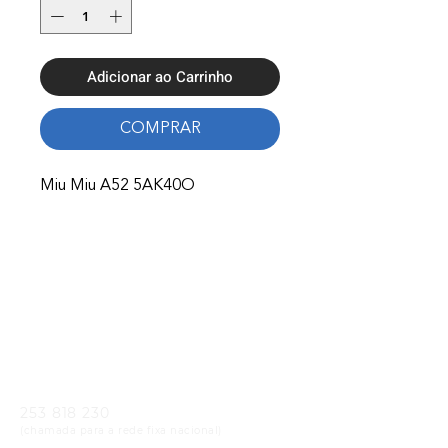
Adicionar ao Carrinho
COMPRAR
Miu Miu A52 5AK40O
Onde Estamos
Avenida Nossa Senhora Fátima 65,
4750-154
Barcelos
Telefones
253 818 230
(chamada para a rede fixa nacional)