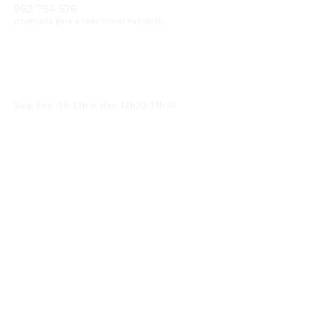
962 754 576
(chamada para a rede móvel nacional)
Email
geral@cristaloptica.pt
Horário
Seg-Sex: 9h-13h e das 14h30-19h30
Sáb: 9h-13h e das 14h30-18h30
Receba as Novidades
SUBMETER
Li e concordo com a
política de privacidade
Siga-nos