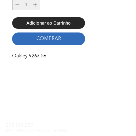
Adicionar ao Carrinho
COMPRAR
Oakley 9263 56
Onde Estamos
Avenida Nossa Senhora Fátima 65,
4750-154
Barcelos
Telefones
253 818 230
(chamada para a rede fixa nacional)