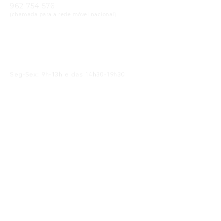
962 754 576
(chamada para a rede móvel nacional)
Email
geral@cristaloptica.pt
Horário
Seg-Sex: 9h-13h e das 14h30-19h30
Sáb: 9h-13h e das 14h30-18h30
Receba as Novidades
SUBMETER
Li e concordo com a
política de privacidade
Siga-nos