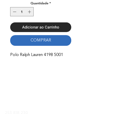
Quantidade
*
Adicionar ao Carrinho
COMPRAR
Polo Ralph Lauren 4198 5001
Onde Estamos
Avenida Nossa Senhora Fátima 65,
4750-154
Barcelos
Telefones
253 818 230