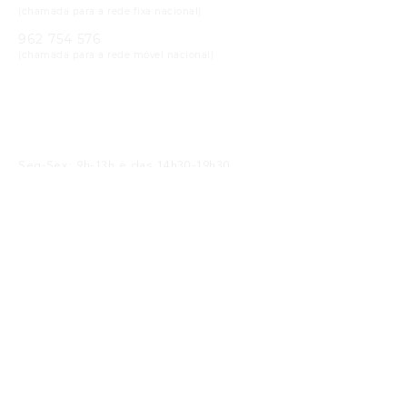
(chamada para a rede fixa nacional)
962 754 576
(chamada para a rede móvel nacional)
Email
geral@cristaloptica.pt
Horário
Seg-Sex: 9h-13h e das 14h30-19h30
Sáb: 9h-13h e das 14h30-18h30
Receba as Novidades
SUBMETER
Li e concordo com a
política de privacidade
Siga-nos