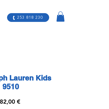
253 818 230
ph Lauren Kids
9510
Preço
82,00 €