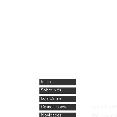
CristalÓptica
Onde Esta
Início
Avenida Nos
4750-154 Bar
Sobre Nós
Telefones
Loja Online
253 818 230
Celine - Loewe
962 754 57
Novidades