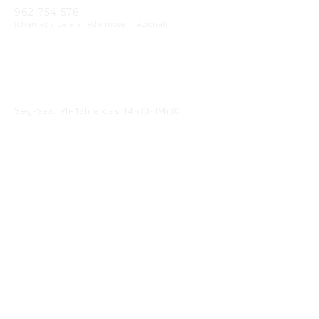
962 754 576
(chamada para a rede móvel nacional)
Email
geral@cristaloptica.pt
Horário
Seg-Sex: 9h-13h e das 14h30-19h30
Sáb: 9h-13h e das 14h30-18h30
Receba as Novidades
SUBMETER
Li e concordo com a
política de privacidade
Siga-nos