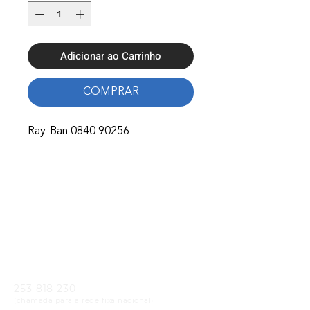
Adicionar ao Carrinho
COMPRAR
Ray-Ban 0840 90256
Onde Estamos
Avenida Nossa Senhora Fátima 65,
4750-154
Barcelos
Telefones
253 818 230
(chamada para a rede fixa nacional)