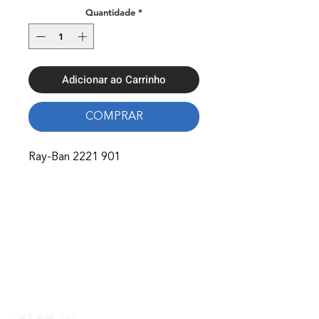
Quantidade
*
Adicionar ao Carrinho
COMPRAR
Ray-Ban 2221 901
Onde Estamos
Avenida Nossa Senhora Fátima 65,
4750-154
Barcelos
Telefones
253 818 230