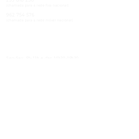
(chamada para a rede fixa nacional)
962 754 576
(chamada para a rede móvel nacional)
Email
geral@cristaloptica.pt
Horário
Seg-Sex: 9h-13h e das 14h30-19h30
Sáb: 9h-13h e das 14h30-18h30
Receba as Novidades
SUBMETER
Li e concordo com a
política de privacidade
Siga-nos