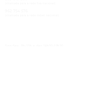
(chamada para a rede fixa nacional)
962 754 576
(chamada para a rede móvel nacional)
Email
geral@cristaloptica.pt
Horário
Seg-Sex: 9h-13h e das 14h30-19h30
Sáb: 9h-13h e das 14h30-18h30
Receba as Novidades
SUBMETER
Li e concordo com a
política de privacidade
Siga-nos