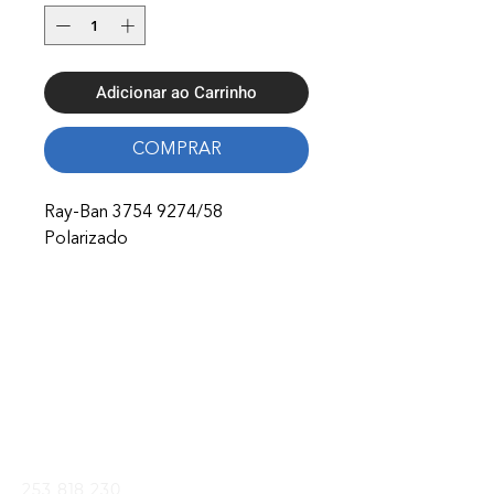
Adicionar ao Carrinho
COMPRAR
Ray-Ban 3754 9274/58
Polarizado
Onde Estamos
Avenida Nossa Senhora Fátima 65,
4750-154
Barcelos
Telefones
253 818 230