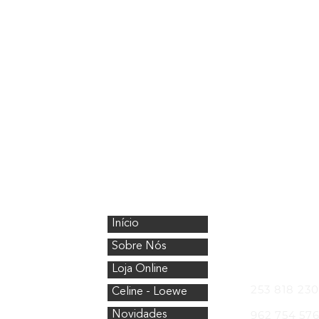
CristalÓptica
Onde Esta
Início
Avenida Nos
4750-154 Bar
Sobre Nós
Telefones
Loja Online
253 818 230
Celine - Loewe
962 754 57
Novidades