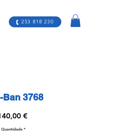
253 818 230
-Ban 3768
Preço
140,00 €
Quantidade
*