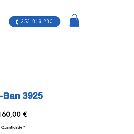
253 818 230
-Ban 3925
Preço
160,00 €
Quantidade
*