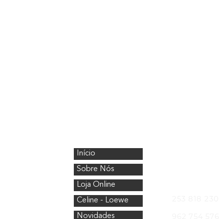
CristalÓptica
Onde Esta
Início
Avenida Nos
4750-154 Bar
Sobre Nós
Telefones
Loja Online
253 818 230
Celine - Loewe
962 754 57
Novidades