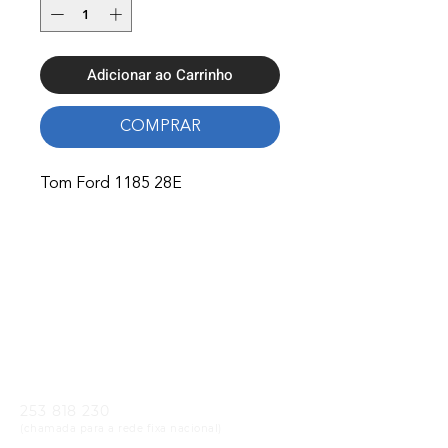
Adicionar ao Carrinho
COMPRAR
Tom Ford 1185 28E
Onde Estamos
Avenida Nossa Senhora Fátima 65,
4750-154
Barcelos
Telefones
253 818 230
(chamada para a rede fixa nacional)