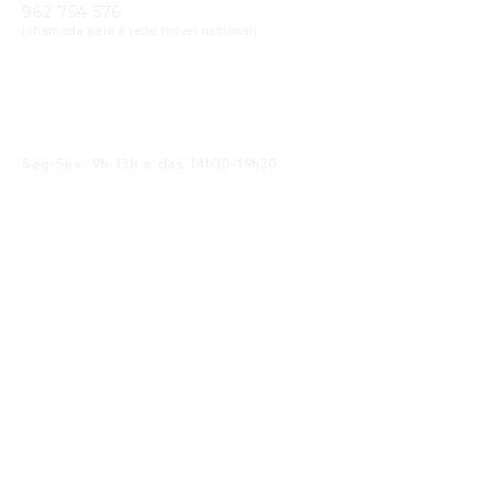
962 754 576
(chamada para a rede móvel nacional)
Email
geral@cristaloptica.pt
Horário
Seg-Sex: 9h-13h e das 14h30-19h30
Sáb: 9h-13h e das 14h30-18h30
Receba as Novidades
SUBMETER
Li e concordo com a
política de privacidade
Siga-nos