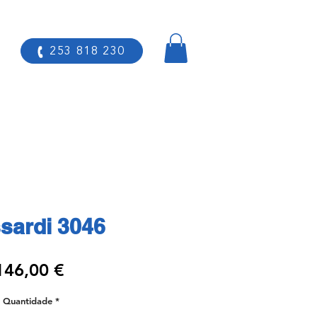
253 818 230
sardi 3046
Preço
146,00 €
Quantidade
*