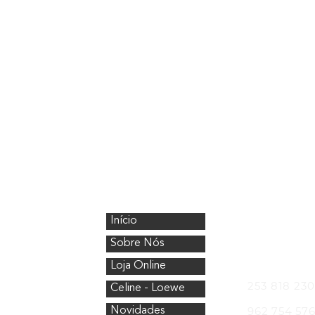
CristalÓptica
Onde Esta
Início
Avenida Nos
4750-154 Bar
Sobre Nós
Telefones
Loja Online
253 818 230
Celine - Loewe
962 754 57
Novidades