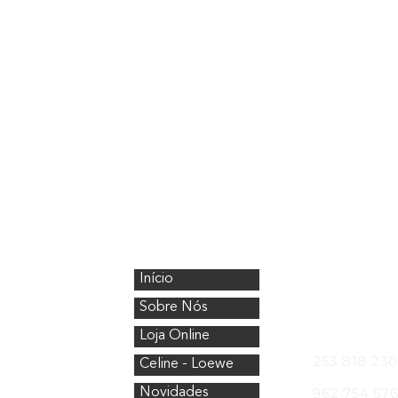
CristalÓptica
Onde Esta
Início
Avenida Nos
4750-154 Bar
Sobre Nós
Telefones
Loja Online
253 818 230
Celine - Loewe
962 754 57
Novidades