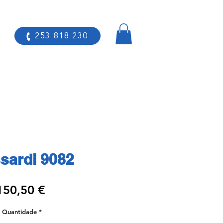
253 818 230
sardi 9082
Preço
150,50 €
Quantidade
*