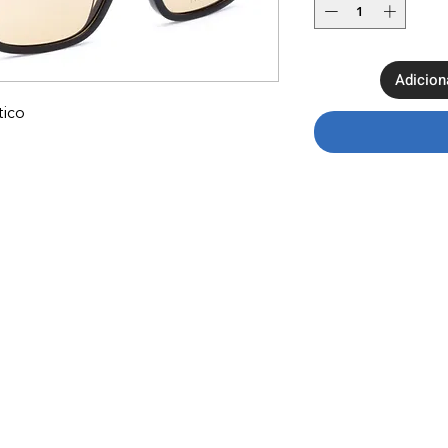
Adicion
tico