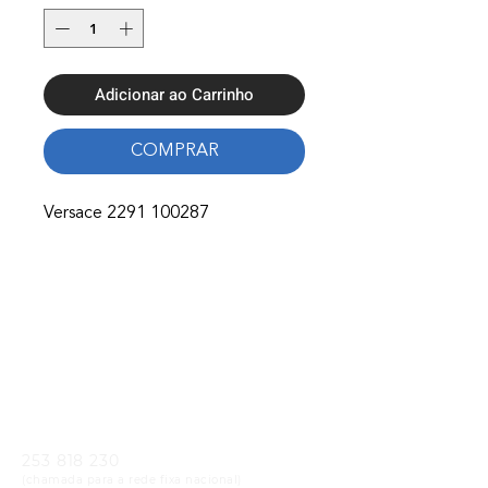
Adicionar ao Carrinho
COMPRAR
Versace 2291 100287
Onde Estamos
Avenida Nossa Senhora Fátima 65,
4750-154
Barcelos
Telefones
253 818 230
(chamada para a rede fixa nacional)