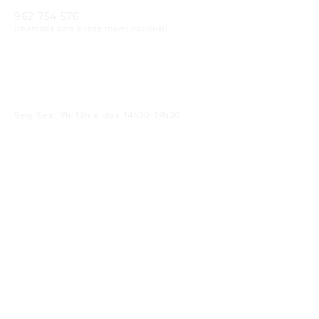
962 754 576
(chamada para a rede móvel nacional)
Email
geral@cristaloptica.pt
Horário
Seg-Sex: 9h-13h e das 14h30-19h30
Sáb: 9h-13h e das 14h30-18h30
Receba as Novidades
SUBMETER
Li e concordo com a
política de privacidade
Siga-nos