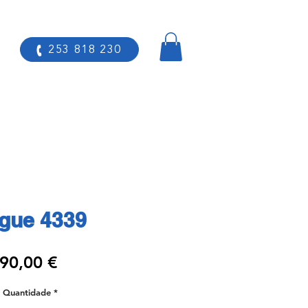
253 818 230
gue 4339
Preço
90,00 €
Quantidade
*